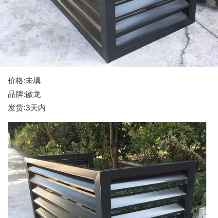
价格:未填
品牌:徽龙
发货:3天内