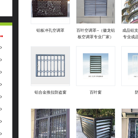
铝板冲孔空调罩
百叶空调罩--（徽龙铝
成品铝支
板空调罩专业厂家）
专业成
生
铝合金推拉防盗窗
百叶窗