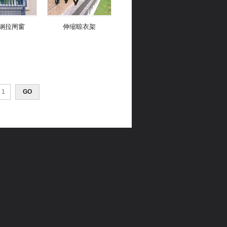
钢拉闸窗
伸缩晾衣架