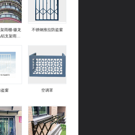
架雨棚-徽龙
不锈钢推拉防盗窗
品铝支架雨棚
产厂家
防盗窗
空调罩