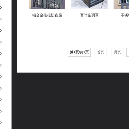
铝合金推拉防盗窗
百叶空调罩
不锈
第
1
页/共
1
页
首页
尾页